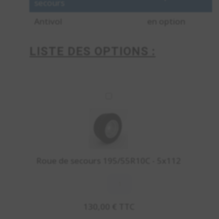
secours
Antivol
en option
LISTE DES OPTIONS :
R
o
u
e
d
Roue de secours 195/55R10C - 5x112
e
s
quantité
e
de
c
Roue
130,00
€
TTC