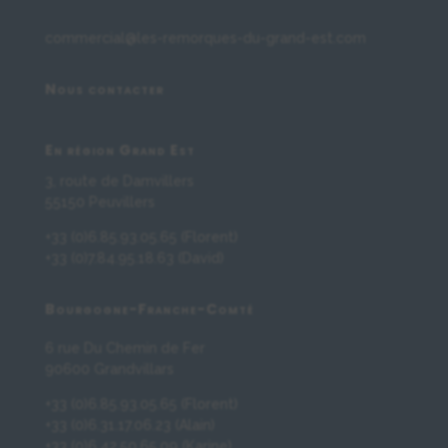
0
0
commercial@les-remorques-du-grand-est.com
k
g
Nous contacter
En région Grand Est
3, route de Damvillers
55150 Peuvillers
+33 (0)6.85.93.05.65 (Florent)
+33 (0)7.84.95.18.63 (David)
Bourgogne-Franche-Comté
6 rue Du Chemin de Fer
90600 Grandvillars
+33 (0)6.85.93.05.65 (Florent)
+33 (0)6.31.17.06.23 (Alain)
+33 (0)6.42.50.65.09 (Karine)