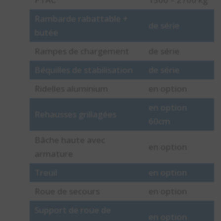
Rambarde rabattable +
de série
butée
Rampes de chargement
de série
Béquilles de stabilisation
de série
Ridelles aluminium
en option
en option
Rehausses grillagées
60cm
Bâche haute avec
en option
armature
Treuil
en option
Roue de secours
en option
Support de roue de
en option