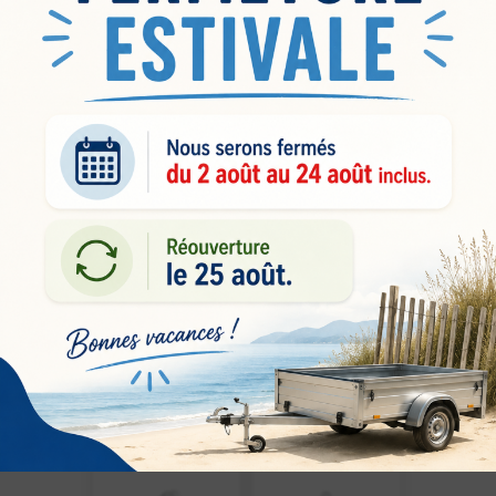
Rehausses de
Antivol de tête
ridelles pleines
– PM
+40cm acier
6,00
€
TTC
pour
BASIC/PREMIU
M/MAXI201
290,00
€
TTC