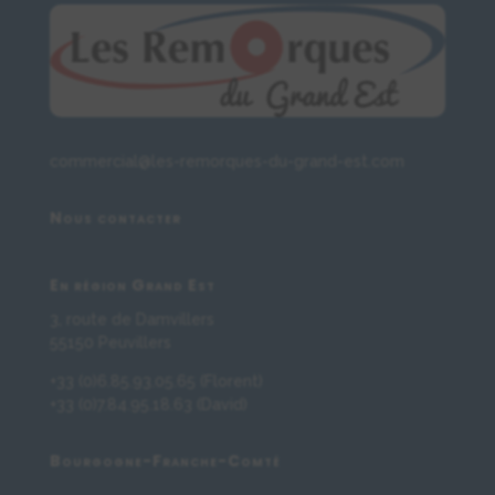
commercial@les-remorques-du-grand-est.com
Nous contacter
En région Grand Est
3, route de Damvillers
55150 Peuvillers
+33 (0)6.85.93.05.65 (Florent)
+33 (0)7.84.95.18.63 (David)
Bourgogne-Franche-Comté