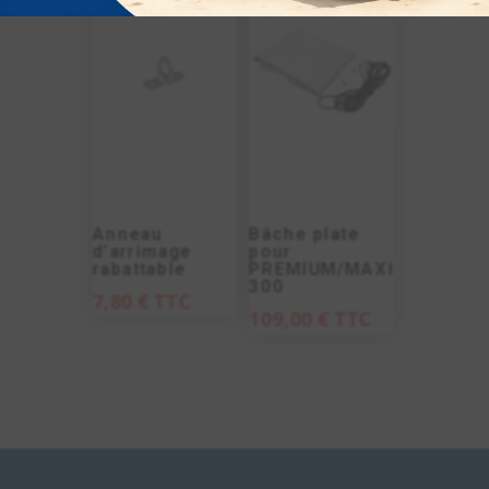
Anneau
Bâche plate
d’arrimage
pour
rabattable
PREMIUM/MAXI
300
7,80
€
TTC
109,00
€
TTC